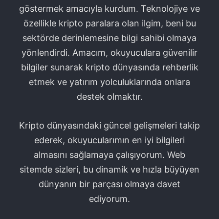
göstermek amacıyla kurdum. Teknolojiye ve
özellikle kripto paralara olan ilgim, beni bu
sektörde derinlemesine bilgi sahibi olmaya
yönlendirdi. Amacım, okuyuculara güvenilir
bilgiler sunarak kripto dünyasında rehberlik
etmek ve yatırım yolculuklarında onlara
destek olmaktır.
Kripto dünyasındaki güncel gelişmeleri takip
ederek, okuyucularımın en iyi bilgileri
almasını sağlamaya çalışıyorum. Web
sitemde sizleri, bu dinamik ve hızla büyüyen
dünyanın bir parçası olmaya davet
ediyorum.