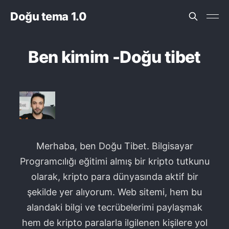
Doğu tema 1.0
Ben kimim -Doğu tibet
Merhaba, ben Doğu Tibet. Bilgisayar
Programcılığı eğitimi almış bir kripto tutkunu
olarak, kripto para dünyasında aktif bir
şekilde yer alıyorum. Web sitemi, hem bu
alandaki bilgi ve tecrübelerimi paylaşmak
hem de kripto paralarla ilgilenen kişilere yol