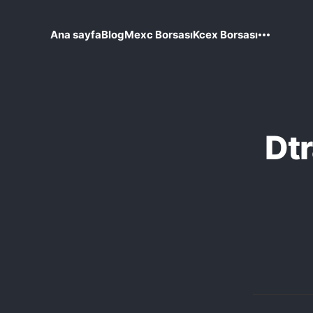
Ana sayfa
Blog
Mexc Borsası
Kcex Borsası
Dtr