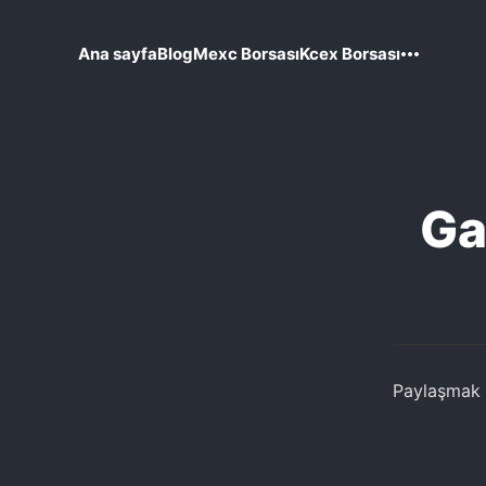
Ana sayfa
Blog
Mexc Borsası
Kcex Borsası
Ga
Paylaşmak i