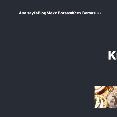
Ana sayfa
Blog
Mexc Borsası
Kcex Borsası
K