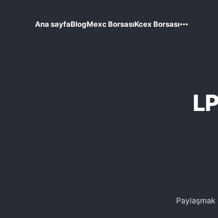
Ana sayfa
Blog
Mexc Borsası
Kcex Borsası
LP
Paylaşmak i