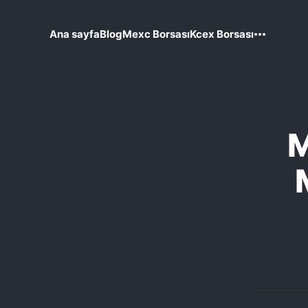
Ana sayfa
Blog
Mexc Borsası
Kcex Borsası
M