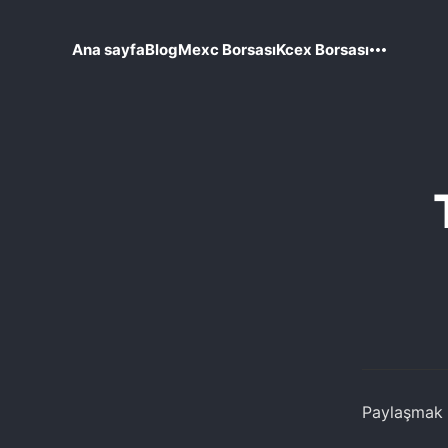
Ana sayfa
Blog
Mexc Borsası
Kcex Borsası
Paylaşmak i