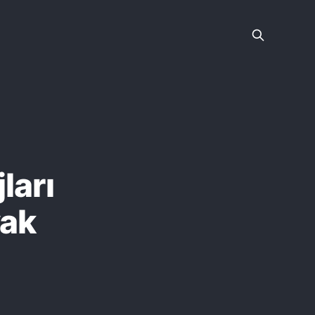
ları
yak