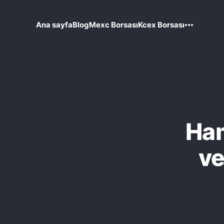
Ana sayfa
Blog
Mexc Borsası
Kcex Borsası
Ham
ve