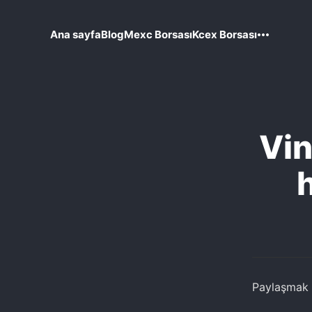
Ana sayfa
Blog
Mexc Borsası
Kcex Borsası
Vin
h
Paylaşmak i